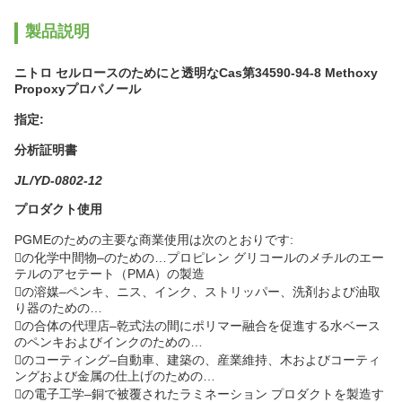
製品説明
ニトロ セルロースのためにと透明なCas第34590-94-8 Methoxy
Propoxyプロパノール
指定:
分析証明書
JL/YD-0802-12
プロダクト使用
PGMEのための主要な商業使用は次のとおりです:
の化学中間物–のための…プロピレン グリコールのメチルのエー
テルのアセテート（PMA）の製造
の溶媒–ペンキ、ニス、インク、ストリッパー、洗剤および油取
り器のための…
の合体の代理店–乾式法の間にポリマー融合を促進する水ベース
のペンキおよびインクのための…
のコーティング–自動車、建築の、産業維持、木およびコーティ
ングおよび金属の仕上げのための…
の電子工学–銅で被覆されたラミネーション プロダクトを製造す