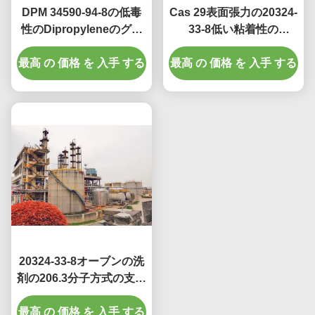
DPM 34590-94-8の低毒
Cas 29表面張力の20324-
性のDipropyleneのグリ
33-8低い粘着性の
コールのMonomethylの
Tripropyleneのグリコー
最高 の 価格 を 入手 する
エーテルの印刷インキの
最高 の 価格 を 入手 する
ルのメチルのエーテル無
補助者の代理店
し
20324-33-8オーブンの洗
剤の206.3分子方式の支払
能力があるグリコールの
最高 の 価格 を 入手 する
エーテルTPM