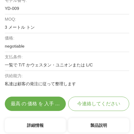
モデル番号:
YD-009
MOQ:
3 メートル トン
価格:
negotiable
支払条件:
一覧で T/T かウェスタン・ユニオンまたは L/C
供給能力:
私達は顧客の発注に従って整理します
最高 の 価格 を 入手 する
今連絡してください
詳細情報
製品説明