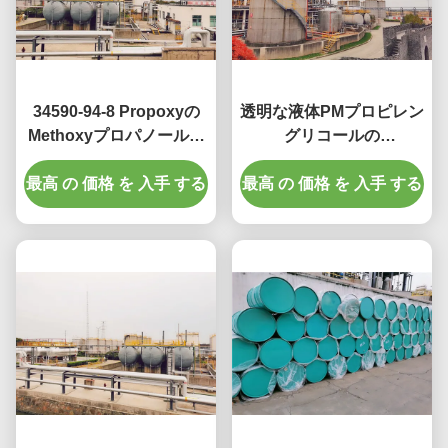
34590-94-8 Propoxyの
透明な液体PMプロピレン
Methoxyプロパノールの
グリコールの
プロピレン グリコールの
Monomethylのエーテル
最高 の 価格 を 入手 する
Monomethylのエーテ
最高 の 価格 を 入手 する
Cas 107-98-2無し
ル、分散剤および希釈剤