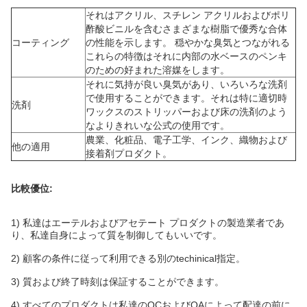
それはアクリル、スチレン アクリルおよびポリ
酢酸ビニルを含むさまざまな樹脂で優秀な合体
コーティング
の性能を示します。 穏やかな臭気とつながれる
これらの特徴はそれに内部の水ベースのペンキ
のための好まれた溶媒をします。
それに気持が良い臭気があり、いろいろな洗剤
で使用することができます。それは特に適切時
洗剤
ワックスのストリッパーおよび床の洗剤のよう
なよりきれいな公式の使用です。
農業、化粧品、電子工学、インク、織物および
他の適用
接着剤プロダクト。
比較優位:
1) 私達はエーテルおよびアセテート プロダクトの製造業者であ
り、私達自身によって質を制御してもいいです。
2) 顧客の条件に従って利用できる別のtechinical指定。
3) 質および終了時刻は保証することができます。
4) すべてのプロダクトは私達のQCおよびQAによって配達の前に