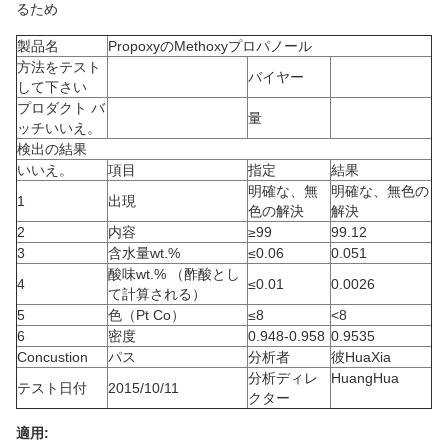
るため
製品名
PropoxyのMethoxyプロパノール
方法をテスト
バイヤー
して下さい
プロダクト バ
量
ッチいいえ。
検出の結果
いいえ。
項目
指定
結果
明確な、無
明確な、無色の
1
出現
色の解決
解決
2
内容
≥99
99.12
3
含水量wt.%
≤0.06
0.051
酸味wt.% （酢酸とし
4
≤0.01
0.0026
て計算される）
5
色（Pt Co）
≤8
<8
6
密度
0.948-0.958
0.9535
Concustion
パス
分析者
彼HuaXia
分析ディレ
HuangHua
テスト日付
2015/10/11
クター
適用: