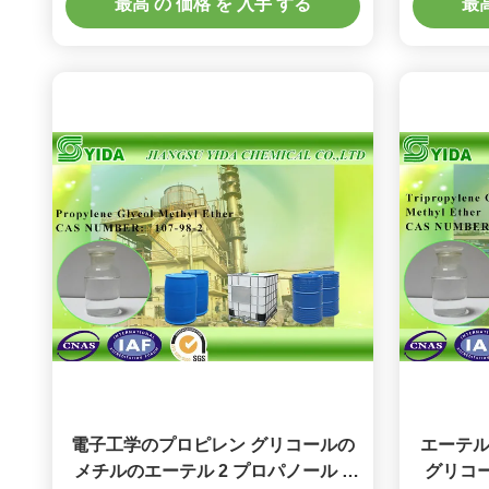
最高 の 価格 を 入手 する
最高
電子工学のプロピレン グリコールの
エーテ
メチルのエーテル 2 プロパノール 1
グリコー