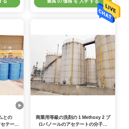
 する
最高 の 価格 を 入手 する
ラムとの
商業用等級の洗剤の 1 Methoxy 2 プ
のアセテート
ロパノールのアセテートの分子量