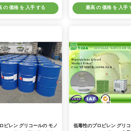
 Methoxy 2 プロパノール
Cas 第 108-65-6
 の 価格 を 入手 する
最高 の 価格 を 入手
ロピレン グリコールの モノ
低毒性のプロピレン グリコ