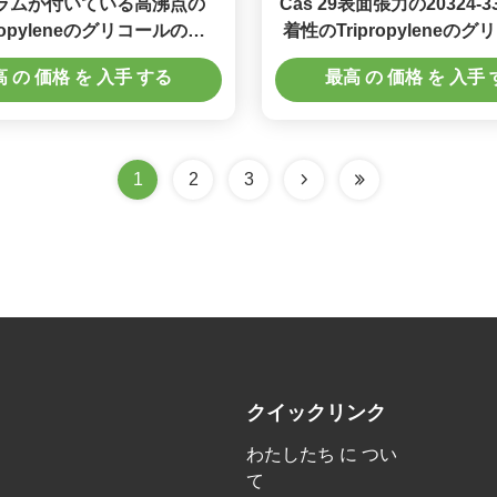
ラムが付いている高沸点の
Cas 29表面張力の20324-
propyleneのグリコールの
着性のTripropyleneの
onomethylのエーテル
メチルのエーテル無
 の 価格 を 入手 する
最高 の 価格 を 入手
1
2
3
クイックリンク
わたしたち に つい
て