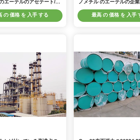
 のエーテルのアセテート/2
ノメチル のエーテルの企業
y1 Methylethyl アセテート
ピレン のグリコールのメ
 の 価格 を 入手 する
最高 の 価格 を 入手
テル