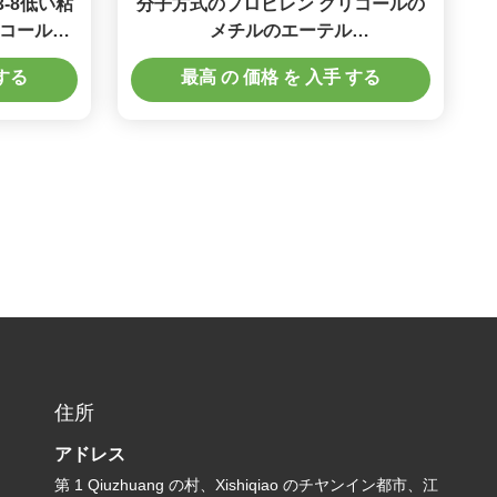
33-8低い粘
分子方式のプロピレン グリコールの
グリコールの
メチルのエーテル
し
CH3CHOHCH2OCH3 の分子方式
 する
最高 の 価格 を 入手 する
住所
アドレス
第 1 Qiuzhuang の村、Xishiqiao のチヤンイン都市、江