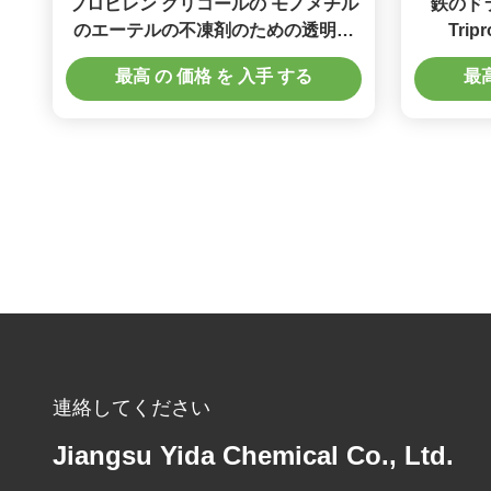
プロピレン グリコールの モノメチル
鉄のド
のエーテルの不凍剤のための透明な
Tri
グリコールのエーテル DPM
M
最高 の 価格 を 入手 する
最高
連絡してください
Jiangsu Yida Chemical Co., Ltd.