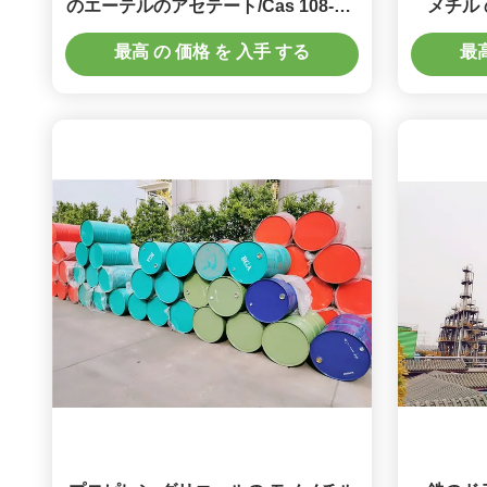
のエーテルのアセテート/Cas 108-65-
メチル
6 の 1 Methoxy 2 プロピル アセテー
Methox
最高 の 価格 を 入手 する
最高
ト