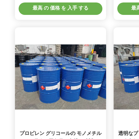
Methoxy Cas 第 107-98-2
ル/1
最高 の 価格 を 入手 する
最高
プロピレン グリコールの モノメチル
透明なプ