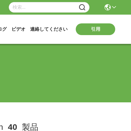
引用
ログ
ビデオ
連絡してください
ch
40
製品