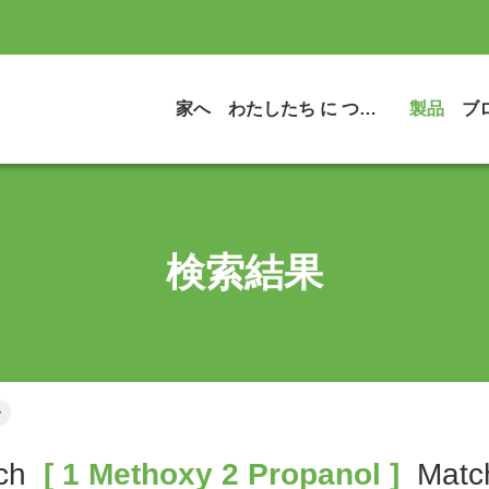
家へ
わたしたち に つい て
製品
ブ
検索結果
ー
ch
[ 1 Methoxy 2 Propanol ]
Mat