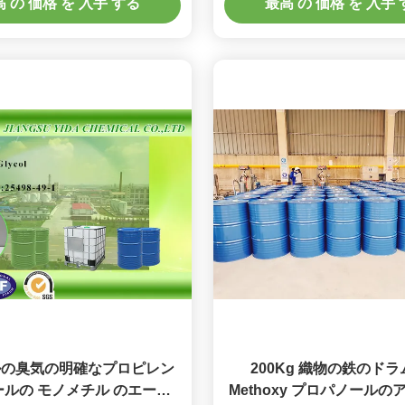
 の 価格 を 入手 する
最高 の 価格 を 入手
び希釈剤
ノール
ルの臭気の明確なプロピレン
200Kg 織物の鉄のド
ルの モノメチル のエーテ
Methoxy プロパノール