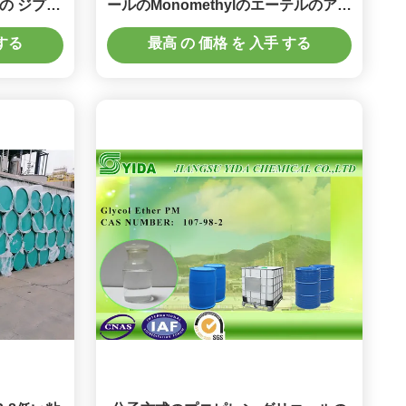
の ジプロ
ールのMonomethylのエーテルのアセ
チルのエー
テート無し、1つの- Methoxy -2 -
 する
最高 の 価格 を 入手 する
Propylアセテート