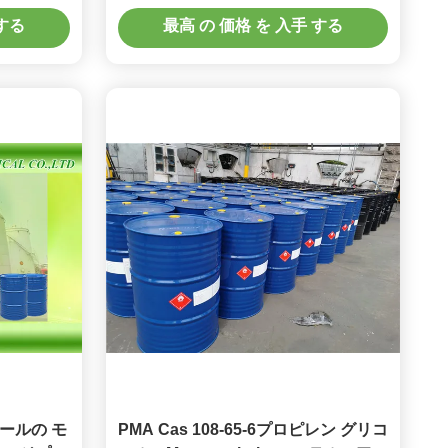
132.16
 する
最高 の 価格 を 入手 する
ールの モ
PMA Cas 108-65-6プロピレン グリコ