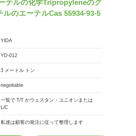
テルの化学Tripropyleneのグ
のエーテルCas 55934-93-5
YIDA
YD-012
3 メートル トン
negotiable
一覧で T/T かウェスタン・ユニオンまたは
L/C
私達は顧客の発注に従って整理します