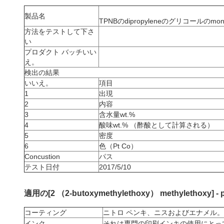
製品名
TPNBのdipropyleneのグリコールのmo
方法をテストして下さ
い
プロダクト バッチいい
え。
検出の結果
いいえ。
項目
1
出現
2
内容
3
含水量wt.%
4
酸味wt.% （酢酸として計算される）
5
密度
6
色（Pt Co）
Concustion
パス
テスト日付
2017/5/10
適用の
[2 （2-butoxymethylethoxy） methylethoxy] - 
コーティング
ニトロ ペンキ、ニスおよびエナメル。
インク
それは専門の印刷インキの使用にとっ