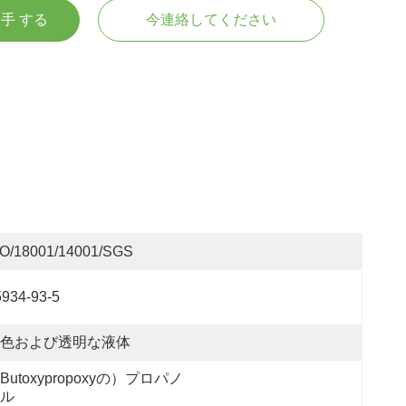
入手 する
今連絡してください
SO/18001/14001/SGS
5934-93-5
色および透明な液体
Butoxypropoxyの）プロパノ
ル