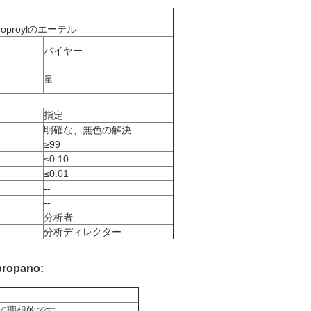
noproylのエーテル
バイヤー
量
指定
明確な、無色の解決
≥99
≤0.10
≤0.01
--
--
分析者
分析ディレクター
propano
:
て理想的です。