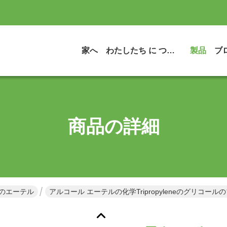
家へ
わたしたち に つい て
製品
ブ
商品の詳細
yl のエーテル
アルコール エーテルの化学Tripropyleneのグリコールのブ