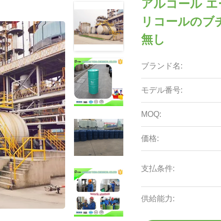
アルコール エー
リコールのブチル
無し
ブランド名:
モデル番号:
MOQ:
価格:
支払条件:
供給能力: