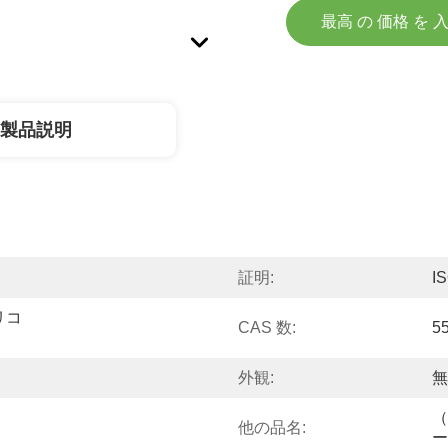
最高 の 価格 を 
製品説明
証明:
I
グリコ
CAS 数:
5
外観:
無
（
他の品名:
ー