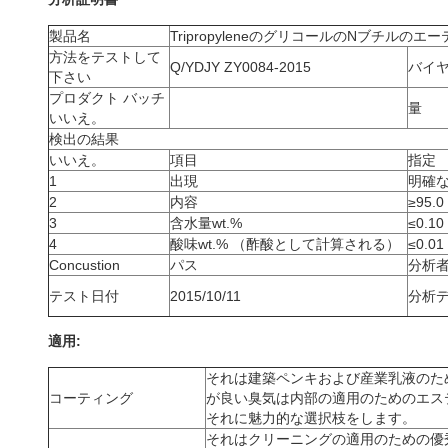
製品名
TripropyleneのグリコールのNブチルのエー
方法をテストして
Q/YDJY ZY0084-2015
バイ
下さい
プロダクト バッチ
量
いいえ。
検出の結果
いいえ。
項目
指定
1
出現
明確
2
内容
≥95.0
3
含水量wt.%
≤0.10
4
酸味wt.% （酢酸として計算される）
≤0.01
Concustion
パス
分析
テスト日付
2015/10/11
分析
適用:
それは建築ペンキおよび産業乳液のためのc
コーティング
が良い臭気は内部の適用のためのエステル 
それに魅力的な選択枝をします。
それはクリーニングの適用のための優