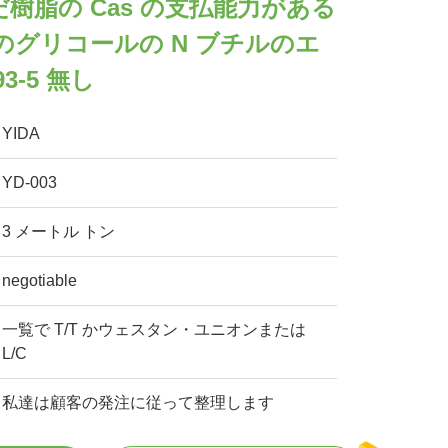
樹脂の Cas の支払能力がある
ene のグリコールの N ブチルのエ
93-5 無し
YIDA
YD-003
3 メートル トン
negotiable
一覧で T/T かウェスタン・ユニオンまたは
L/C
私達は顧客の発注に従って整理します