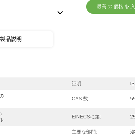
最高 の 価格 を 
製品説明
証明:
I
の 
CAS 数:
5
） 
EINECSに第:
2
ール
主要な部門:
溶