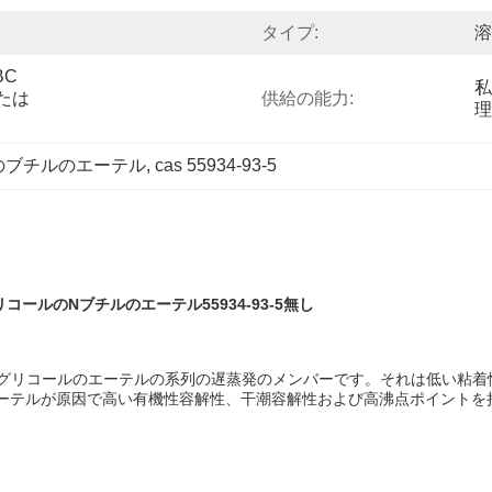
タイプ:
溶
C 
私
は 
供給の能力:
理
コールのブチルのエーテル
, 
cas 55934-93-5
リコールのNブチルのエーテル55934-93-5無し
WANOLのグリコールのエーテルの系列の遅蒸発のメンバーです。それは低
チルのエーテルが原因で高い有機性容解性、干潮容解性および高沸点ポイント