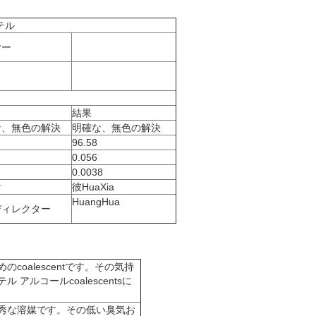
テル
ヤー
結果
な、無色の解決
明確な、無色の解決
96.58
0.056
0.0038
者
彼HuaXia
HuangHua
ディレクター
oalescentです。その気持
アルコールcoalescentsに
秀な溶媒です。その低い臭気お