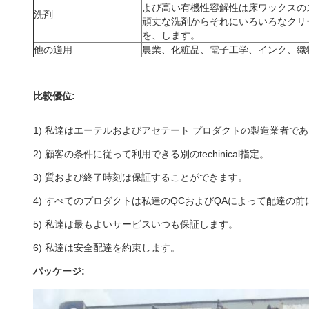
よび高い有機性容解性は床ワックスの
洗剤
頑丈な洗剤からそれにいろいろなクリ
を、します。
他の適用
農業、化粧品、電子工学、インク、織
比較優位:
1) 私達はエーテルおよびアセテート プロダクトの製造業者
2) 顧客の条件に従って利用できる別のtechinical指定。
3) 質および終了時刻は保証することができます。
4) すべてのプロダクトは私達のQCおよびQAによって配達の
5) 私達は最もよいサービスいつも保証します。
6) 私達は安全配達を約束します。
パッケージ: