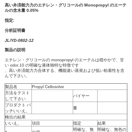
高い弁済能力力のエチレン・グリコールの Monopropyl のエーテ
ルの含水量 0.05%
指定:
分析証明書
JL/YD-0802-12
製品の説明
エチレン・グリコールの monopropyl のエーテルは穏やかで、甘
い odor.10 の明確な液体独特な特徴です
、高い弁済能力力合体する、機能速い蒸発および低い粘着性を含
んで下さい。
製品名
Propyl Cellosolve
方法をテスト
バイヤー
して下さい
プロダクト バ
量
ッチいいえ。
検出の結果
いいえ。
項目
指定
結果
明確な、無
明確な、無色の