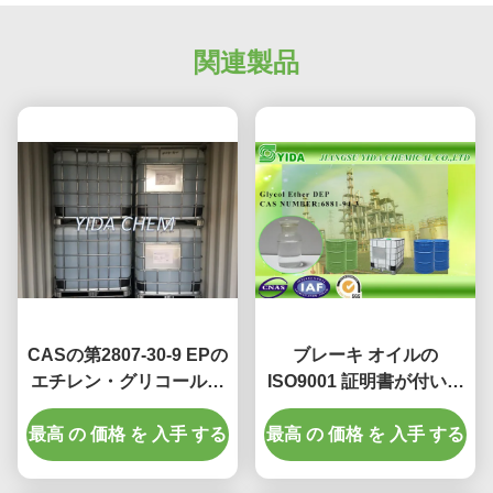
関連製品
CASの第2807-30-9 EPの
ブレーキ オイルの
エチレン・グリコールの
ISO9001 証明書が付いて
Monopropylのエーテル
いる支払能力があるエチ
最高 の 価格 を 入手 する
のEcoの溶媒インク
レン・グリコールの モノ
最高 の 価格 を 入手 する
のエーテル