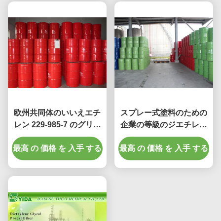
欧州共同体のいいえエチ
スプレー式塗料のための
レン 229-985-7 のグリコ
企業の等級のジエチレン
ールの モノ のエーテル、
グリコールの モノ のエー
最高 の 価格 を 入手 する
溶媒 2-Propoxyethanol
最高 の 価格 を 入手 する
テル Cas 第 6881-94-3