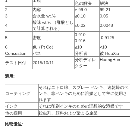
1
出現
色の解決
解決
2
内容
≥
99.0
99.21
3
含水量 wt.%
≤0.10
0.05
酸味 wt.% （酢酸とし
4
≤0.02
0.0048
て計算される）
0.910 –
5
密度
0.9125
0.916
6
色（Pt Co）
≤10
<10
Concustion
パス
分析者
彼 HuaXia
分析ディレ
HuangHua
テスト日付
2015/10/11
クター
適用:
それはニトロ綿、スプレー ペンキ、速乾燥のペ
コーティング
ンキ、非ペンキのために溶媒として主に使用さ
れます
インク
それは印刷インキのための理想的な溶媒です
他の適用
殺虫剤、顔料および染まる企業
比較優位: