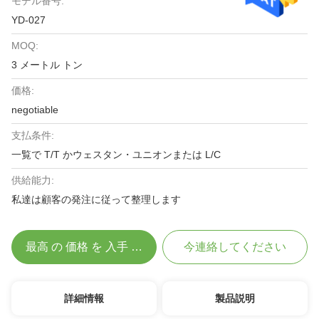
モデル番号:
YD-027
MOQ:
3 メートル トン
価格:
negotiable
支払条件:
一覧で T/T かウェスタン・ユニオンまたは L/C
供給能力:
私達は顧客の発注に従って整理します
最高 の 価格 を 入手 する
今連絡してください
詳細情報
製品説明