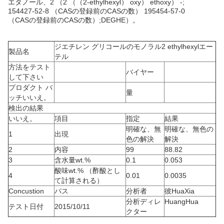
エタノール、2 （2 （（2-ethylhexyl） oxy） ethoxy） -;
154427-52-8 （CASの登録前のCASの数） 195454-57-0
（CASの登録前のCASの数）;DEGHE）。
ジエチレン グリコールのモノラル2 ethylhexylエー
製品名
テル
方法をテスト
バイヤー
して下さい
プロダクト バ
量
ッチいいえ。
検出の結果
いいえ。
項目
指定
結果
明確な、無
明確な、無色の
1
出現
色の解決
解決
2
内容
99
88.82
3
含水量wt.%
0.1
0.053
酸味wt.% （酢酸とし
4
0.01
0.0035
て計算される）
Concustion
パス
分析者
彼HuaXia
分析ディレ
HuangHua
テスト日付
2015/10/11
クター