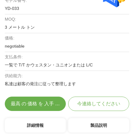
モデル番号:
YD-033
MOQ:
3 メートル トン
価格:
negotiable
支払条件:
一覧で T/T かウェスタン・ユニオンまたは L/C
供給能力:
私達は顧客の発注に従って整理します
最高 の 価格 を 入手 する
今連絡してください
詳細情報
製品説明