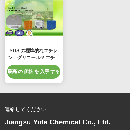
SGS の標準的なエチレ
ン・グリコール 2-エチル
ヘキシル のエーテル、2 -
最高 の 価格 を 入手 する
（2-Ethylhexyloxy）エ
タノール
連絡してください
Jiangsu Yida Chemical Co., Ltd.