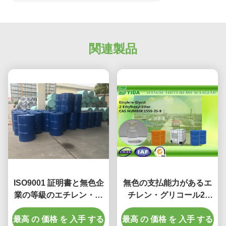
関連製品
ISO9001 証明書と無色企
無色の支払能力があるエ
業の等級のエチレン・グ
チレン・グリコール2-
リコール 2-エチルヘキシ
Ethylhexylのエーテル
最高 の 価格 を 入手 する
ル のエーテル
最高 の 価格 を 入手 する
Cas数1559-35-9