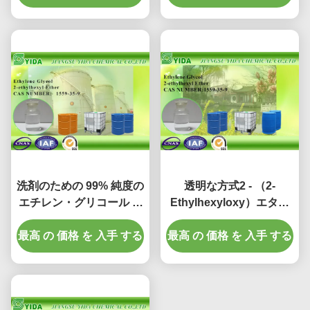
洗剤のための 99% 純度の
透明な方式2 - （2-
エチレン・グリコール 2-
Ethylhexyloxy）エタノ
エチルヘキシル のエーテ
ールCAS NO 1559-35-9
ルの分子方式 C10H22O2
最高 の 価格 を 入手 する
最高 の 価格 を 入手 する