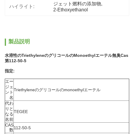
ジェット燃料の添加物
, 
ハイライト:
2-Ethoxyethanol
製品説明
水溶性のTriethyleneのグリコールのMonoethylエーテル無臭Cas
第112-50-5
指定:
エー
ジェ
Triethyleneのグリコールのmonoethylエーテル
ント
名
代わ
りと
TEGEE
なる
名前
CAS
112-50-5
数