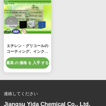
エチレン・グリコールの
コーティング、インク、
接着剤のための モノ エー
最高 の 価格 を 入手 する
テル Einecs 第 203-804-
1
連絡してください
Jiangsu Yida Chemical Co., Ltd.