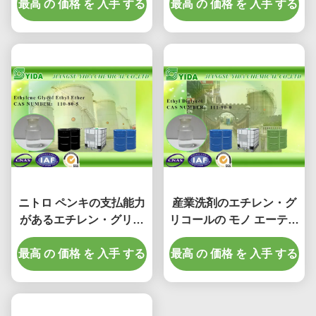
最高 の 価格 を 入手 する
グリコールのmonoethyl
最高 の 価格 を 入手 する
110-80-5 のような…
エーテルCas 110-80-5無
し
ニトロ ペンキの支払能力
産業洗剤のエチレン・グ
があるエチレン・グリコ
リコールの モノ エーテル
ール エチル エーテル
高沸点ポイント エチル
最高 の 価格 を 入手 する
Cas 第 110-80-5、2-
最高 の 価格 を 入手 する
Diglycol
Ethoxyethanol