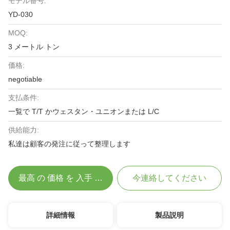
モデル番号:
YD-030
MOQ:
3 メートル トン
価格:
negotiable
支払条件:
一覧で T/T かウェスタン・ユニオンまたは L/C
供給能力:
私達は顧客の発注に従って整理します
最高 の 価格 を 入手 する
今連絡してください
詳細情報
製品説明