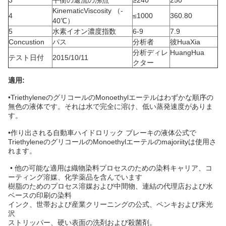
3
平衡の還流の沸点
≥240
250
KinematicViscosity （-
4
≤1000
360.80
40℃）
5
水素イオン濃度指数
6-9
7.9
Concustion
パス
分析者
彼HuaXia
分析ディレ
HuangHua
テスト日付
2015/10/11
クター
適用:
•TriethyleneのグリコールのMonoethylエーテルはわずかな順序の
無色の液体です。それは水で完全に溶け、低い蒸発速度がありま
す。
•作り出される自動車ハイドロリック ブレーキの液体公式で
TriethyleneのグリコールのMonoethylエーテルのmajoriityは使用さ
れます。
• 他の可能な適用は織物染料プロセスのための染料キャリア、コ
ーティング溶媒、化学薬品を含んでいます
樹脂のためのプロセス溶媒および中間物、連結の代理店および水
ベースの印刷の染料
インク、世帯および産業クリーニングの公式、ペンキおよび床光
沢
ストリッパー、硬い表面の洗剤および殺菌剤。