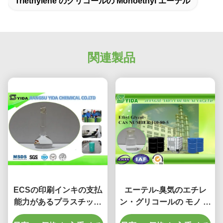
Triethylene のグリコールの Monoethyl エーテル
関連製品
ECSの印刷インキの支払
エーテル-臭気のエチレ
能力があるプラスチック
ン・グリコールの モノ エ
補助代理店のエチレン・
ーテル Cas の登録第