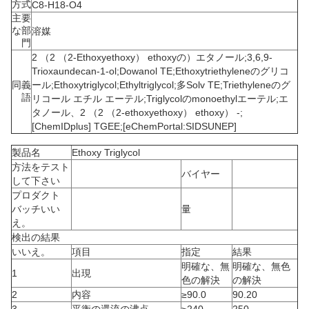
方式
C8-H18-O4
主要
な部
溶媒
門
2 （2 （2-Ethoxyethoxy） ethoxyの）エタノール;3,6,9-
Trioxaundecan-1-ol;Dowanol TE;Ethoxytriethyleneのグリコ
同義
ール;Ethoxytriglycol;Ethyltriglycol;多Solv TE;Triethyleneのグ
語
リコール エチル エーテル;Triglycolのmonoethylエーテル;エ
タノール、2 （2 （2-ethoxyethoxy） ethoxy） -;
[ChemIDplus] TGEE;[eChemPortal:SIDSUNEP]
製品名
Ethoxy Triglycol
方法をテスト
バイヤー
して下さい
プロダクト
バッチいい
量
え。
検出の結果
いいえ。
項目
指定
結果
明確な、無
明確な、無色
1
出現
色の解決
の解決
2
内容
≥90.0
90.20