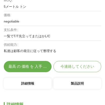
MOQ:
5メートル トン
価格:
negotiable
支払条件:
一覧でT/T先立ってまたはかL/C
供給能力:
私達は顧客の発注に従って整理する
最高 の 価格 を 入手 する
今連絡してください
詳細情報
製品説明
詳細情報