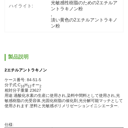
光敏感性樹脂のための2エチルア
ハイライト:
ントラキノン粉
, 
淡い黄色の2エチルアントラキノ
ン粉
製品説明
2エチルアントラキノン
ケース番号: 84-51-5
分子式:C
H
オー
16
12
2
相対分子重量 23627
用途:過酸化水素の生産に使用され,染料中間料として使用され,光
敏感樹脂の光受容体,光固化樹脂の催化剤,光分解可能マッチとして
使用されます.塗料と光敏感ポリメリゼーションイニシエーター.
仕様: