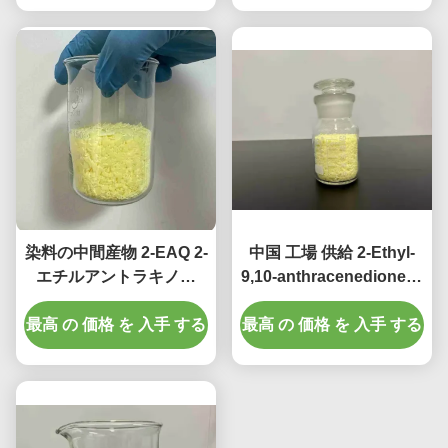
染料の中間産物 2-EAQ 2-
中国 工場 供給 2-Ethyl-
エチルアントラキノン
9,10-anthracenedione 2-
Cas 84-51-5
Ethyl Anthraquinone 光
最高 の 価格 を 入手 する
最高 の 価格 を 入手 する
敏性樹脂の使用