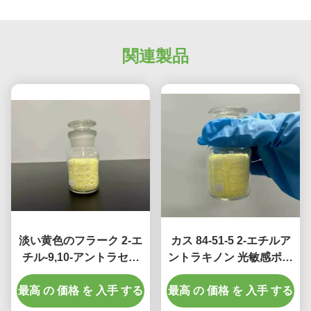
関連製品
淡い黄色のフラーク 2-エ
カス 84-51-5 2-エチルア
チル-9,10-アントラセニ
ントラキノン 光敏感ポリ
ドオン 2-エチルアントラ
メリゼーション開始剤の
キノン ISO 14001 証明書
最高 の 価格 を 入手 する
最高 の 価格 を 入手 する
ための黄色のフラーク