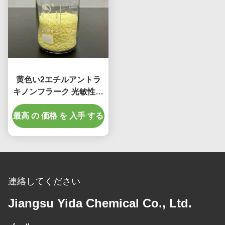
黄色い2エチルアントラ
キノンフラーク 光敏性樹
脂用 CAS番号: 84-51-5
最高 の 価格 を 入手 する
連絡してください
Jiangsu Yida Chemical Co., Ltd.