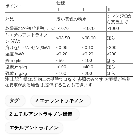
仕様
ポイント
Ⅰ
Ⅱ
Ⅲ
オレンジ色か
外見
淡い黄色の粉末
ら茶色まで
乾燥基地の初期溶融点,°C
≥1070
≥1070
≥1060
2-エチルアントラキノ
≥98.50
≥98.00
ほら
ン,%Wt
溶けないベンゼン,%Wt
≤0.05
≤0.10
≤200
湿度 %Wt
≤0.20
≤0.20
≤200
鉄,mg/kg
≤50
≤100
ほら
塩素,mg/kg
≤100
≤40.0
ほら
硫黄,mg/kg
≤100
≤200
ほら
注:上記仕様は,契約上の基準ではなく,参照のみです.お客様が特別
な要求がある場合は,提供することもできます.
タグ:
2 エチラントラキノン
2 エチルアントラキノン構造
エチルアントラキノン