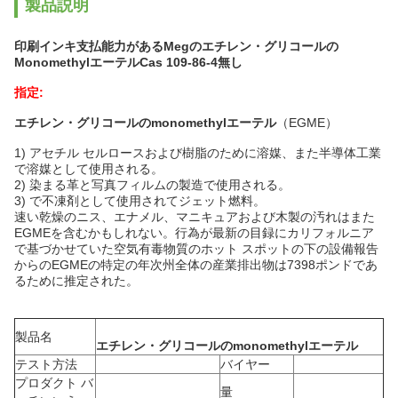
製品説明
印刷インキ支払能力があるMegのエチレン・グリコールの
MonomethylエーテルCas 109-86-4無し
指定:
エチレン・グリコールのmonomethylエーテル
（EGME）
1) アセチル セルロースおよび樹脂のために溶媒、また半導体工業
で溶媒として使用される。
2) 染まる革と写真フィルムの製造で使用される。
3) で不凍剤として使用されてジェット燃料。
速い乾燥のニス、エナメル、マニキュアおよび木製の汚れはまた
EGMEを含むかもしれない。行為が最新の目録にカリフォルニア
で基づかせていた空気有毒物質のホット スポットの下の設備報告
からのEGMEの特定の年次州全体の産業排出物は7398ポンドであ
るために推定された。
製品名
エチレン・グリコールのmonomethylエーテル
テスト方法
バイヤー
プロダクト バ
量