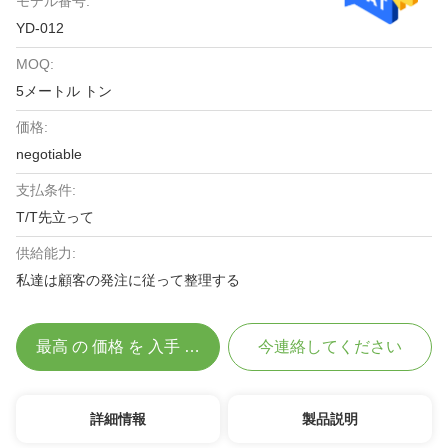
モデル番号:
YD-012
MOQ:
5メートル トン
価格:
negotiable
支払条件:
T/T先立って
供給能力:
私達は顧客の発注に従って整理する
最高 の 価格 を 入手 する
今連絡してください
詳細情報
製品説明