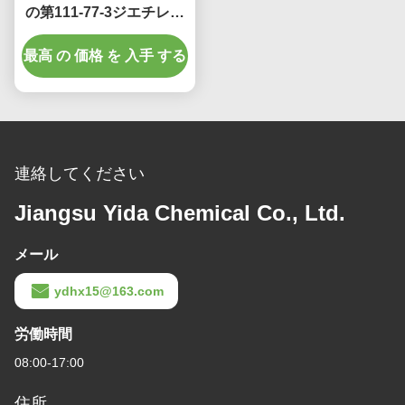
の第111-77-3ジエチレン
グリコールの
最高 の 価格 を 入手 する
Monomethylのエーテル
連絡してください
Jiangsu Yida Chemical Co., Ltd.
メール
ydhx15@163.com
労働時間
08:00-17:00
住所