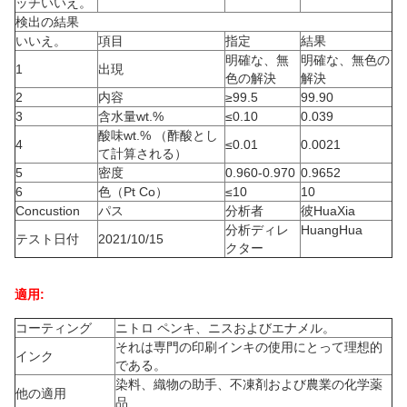
ッチいいえ。
検出の結果
いいえ。
項目
指定
結果
明確な、無
明確な、無色の
1
出現
色の解決
解決
2
内容
≥99.5
99.90
3
含水量wt.%
≤0.10
0.039
酸味wt.% （酢酸とし
4
≤0.01
0.0021
て計算される）
5
密度
0.960-0.970
0.9652
6
色（Pt Co）
≤10
10
Concustion
パス
分析者
彼HuaXia
分析ディレ
HuangHua
テスト日付
2021/10/15
クター
適用:
コーティング
ニトロ ペンキ、ニスおよびエナメル。
それは専門の印刷インキの使用にとって理想的
インク
である。
染料、織物の助手、不凍剤および農業の化学薬
他の適用
品