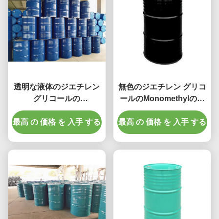
透明な液体のジエチレン
無色のジエチレン グリコ
グリコールの
ールのMonomethylのエ
Monomethylのエーテル
ーテルCasの第111-77-3
最高 の 価格 を 入手 する
Cas 111-77-3無し
最高 の 価格 を 入手 する
99%純度