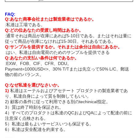
FAQ:
Q:あなた商事会社または製造業者はであるか。
:私達は工場である。
Q:どの位あなたの受渡し時間はあるか。
:通常それは商品が在庫にあれば5-10日である。またはそれは量に
従って商品が在庫になければ15-30日、それあるである。
Q:サンプルを提供するか。それまたは余分は自由にあるか。
:はい、私達は自由電荷のためのサンプルを提供できる
Q:あなたの支払い条件は何であるか。
:EXW、FOB、CIF、CFR、DDU。
Payment=1000USD
<>
、30% T/Tまたは先立って50% L/C、郵送
物の前のバランス。
Q:なぜ私達を選びなさいか。
1)
私達はエーテルおよびアセテート プロダクトの製造業者であ
り、私達自身によって質を制御してもいい。
2)
顧客の条件に従って利用できる別のtechinical指定。
3）質は終了時刻を保証され。
4）すべてのプロダクトは私達のQCおよびQAによって配達の前に
注意深く点検される。
5）私達は最もよいサービスいつも保証する。
6）私達は安全配達を約束する。