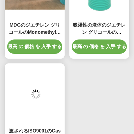
MDGのジエチレン グリ
吸湿性の液体のジエチレ
コールのMonomethylの
ン グリコールの
エーテルの分子方式
Monomethylのエーテル
C5H12O3のグリコールの
最高 の 価格 を 入手 する
最高 の 価格 を 入手 する
の方式C5- H12- O3
エーテルの溶媒
渡されるISO9001のCas