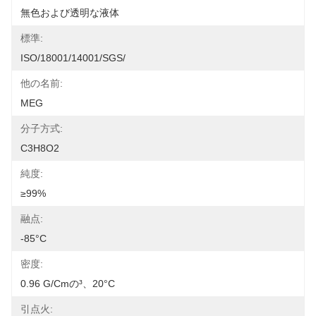
無色および透明な液体
標準:
ISO/18001/14001/SGS/
他の名前:
MEG
分子方式:
C3H8O2
純度:
≥99%
融点:
-85°C
密度:
0.96 G/cmの³、20°C
引点火: