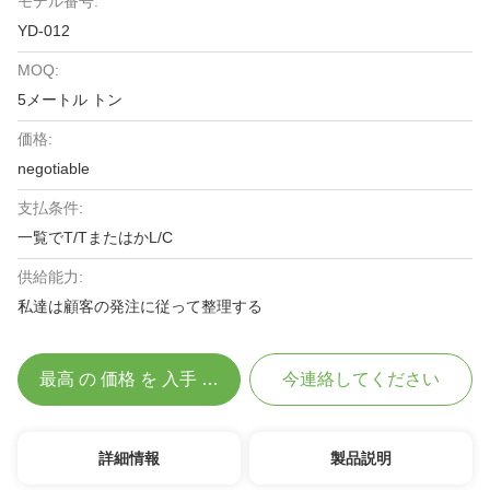
モデル番号:
YD-012
MOQ:
5メートル トン
価格:
negotiable
支払条件:
一覧でT/TまたはかL/C
供給能力:
私達は顧客の発注に従って整理する
最高 の 価格 を 入手 する
今連絡してください
詳細情報
製品説明