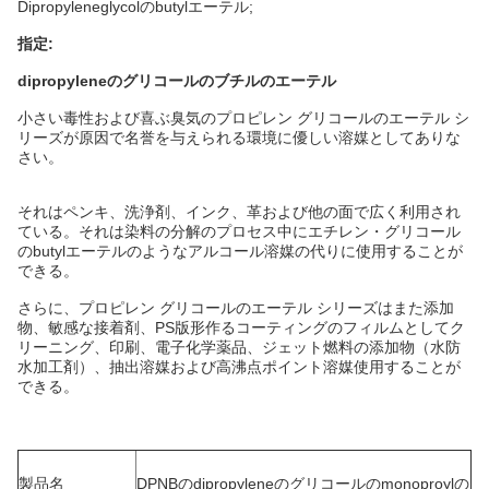
Dipropyleneglycolのbutylエーテル;
指定:
dipropyleneのグリコールのブチルのエーテル
小さい毒性および喜ぶ臭気のプロピレン グリコールのエーテル シ
リーズが原因で名誉を与えられる環境に優しい溶媒としてありな
さい。
それはペンキ、洗浄剤、インク、革および他の面で広く利用され
ている。それは染料の分解のプロセス中にエチレン・グリコール
のbutylエーテルのようなアルコール溶媒の代りに使用することが
できる。
さらに、プロピレン グリコールのエーテル シリーズはまた添加
物、敏感な接着剤、PS版形作るコーティングのフィルムとしてク
リーニング、印刷、電子化学薬品、ジェット燃料の添加物（水防
水加工剤）、抽出溶媒および高沸点ポイント溶媒使用することが
できる。
製品名
DPNBのdipropyleneのグリコールのmonoproylの