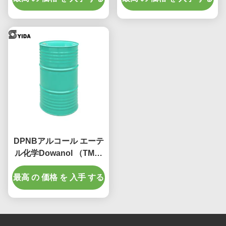
ルの
DPNBアルコール エーテ
ル化学Dowanol （TM）
Dpnb、無色のおよび透
最高 の 価格 を 入手 する
明な液体