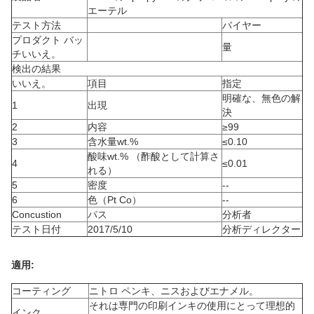
エーテル
テスト方法
バイヤー
プロダクト バッ
量
チいいえ。
検出の結果
いいえ。
項目
指定
明確な、無色の解
1
出現
決
2
内容
≥99
3
含水量wt.%
≤0.10
酸味wt.% （酢酸として計算さ
4
≤0.01
れる）
5
密度
--
6
色（Pt Co）
--
Concustion
パス
分析者
テスト日付
2017/5/10
分析ディレクター
適用:
コーティング
ニトロ ペンキ、ニスおよびエナメル。
それは専門の印刷インキの使用にとって理想的
インク