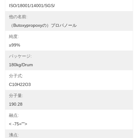
ISO/18001/14001/SGS/
他の名前:
（Butoxypropoxyの）プロパノール
純度:
≥99%
パッケージ:
180kg/drum
分子式:
C10H22O3
分子量:
190.28
融点:
< -75="">
沸点: