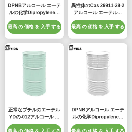
DPNBアルコール エーテ
異性体のCas 29911-28-2
ルの化学Dipropyleneの
アルコール エーテルの
グリコールのブチルのエ
DiPropyleneのグリコー
最高 の 価格 を 入手 する
ーテル29911-28-2のブチ
最高 の 価格 を 入手 する
ルのブチルのエーテル
ルのプロピレンの
99% M Ixture
DIGLYCOL
正常なブチルのエーテル
DPNBアルコール エーテ
YDの-012アルコール エ
ルの化学Dipropyleneの
ーテルの化学
グリコールのモノラル- N
最高 の 価格 を 入手 する
Dipropyleneのグリコー
最高 の 価格 を 入手 する
-ブチルのエーテル