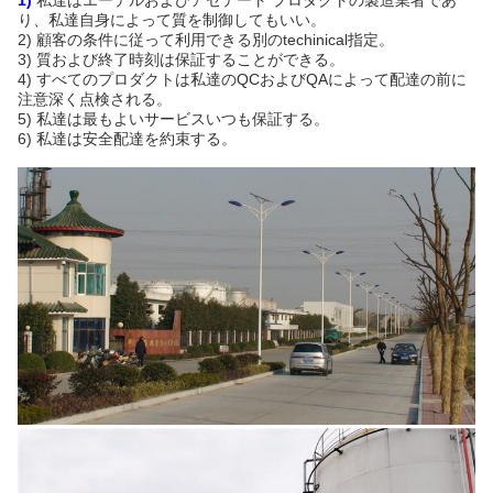
1)
私達はエーテルおよびアセテート プロダクトの製造業者であ
り、私達自身によって質を制御してもいい。
2) 顧客の条件に従って利用できる別のtechinical指定。
3) 質および終了時刻は保証することができる。
4) すべてのプロダクトは私達のQCおよびQAによって配達の前に
注意深く点検される。
5) 私達は最もよいサービスいつも保証する。
6) 私達は安全配達を約束する。