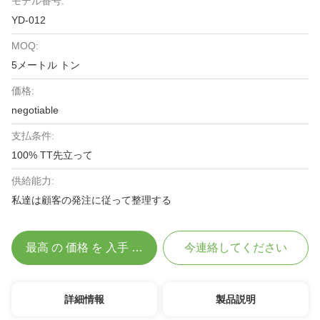
モデル番号:
YD-012
MOQ:
5メートル トン
価格:
negotiable
支払条件:
100% TT先立って
供給能力:
私達は顧客の発注に従って整理する
最高 の 価格 を 入手 する
今連絡してください
詳細情報
製品説明