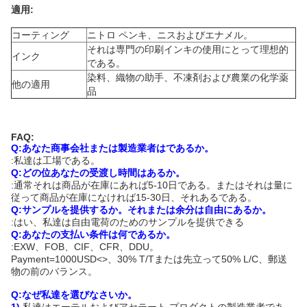
適用:
コーティング
ニトロ ペンキ、ニスおよびエナメル。
それは専門の印刷インキの使用にとって理想的
インク
である。
染料、織物の助手、不凍剤および農業の化学薬
他の適用
品
FAQ:
Q:あなた商事会社または製造業者はであるか。
:私達は工場である。
Q:どの位あなたの受渡し時間はあるか。
:通常それは商品が在庫にあれば5-10日である。またはそれは量に
従って商品が在庫になければ15-30日、それあるである。
Q:サンプルを提供するか。それまたは余分は自由にあるか。
:はい、私達は自由電荷のためのサンプルを提供できる
Q:あなたの支払い条件は何であるか。
:EXW、FOB、CIF、CFR、DDU。
Payment=1000USD
<>
、30% T/Tまたは先立って50% L/C、郵送
物の前のバランス。
Q:なぜ私達を選びなさいか。