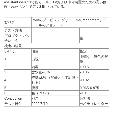
assistantsolventsであり、車、TVおよび冷却装置のための高い修
飾されたペンキで広く利用されている。
PMAのプロピレン グリコールのmonomethylエ
製品名
ーテルのアセテート
テスト方法
プロダクト バッ
量
チいいえ。
検出の結果
いいえ。
項目
指定
明確な、無色の解
1
出現
決
2
内容
≥99.5
3
含水量wt.%
≤0.05
酸味wt.% （酢酸として計算さ
4
≤0.02
れる）
5
密度
0.965-0.975
6
色（Pt Co）
≤10
Concustion
パス
分析者
テスト日付
2022/5/10
分析ディレクター