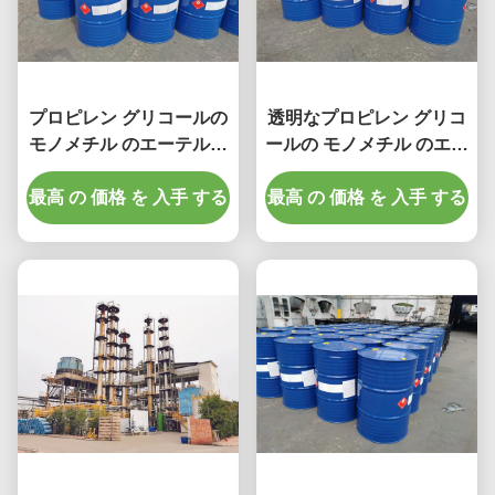
プロピレン グリコールの
透明なプロピレン グリコ
モノメチル のエーテルの
ールの モノメチル のエー
アセテート/Cas 108-65-6
テルのアセテート/2
最高 の 価格 を 入手 する
の 1 Methoxy 2 プロピル
最高 の 価格 を 入手 する
Methoxy1 Methylethyl
アセテート
アセテート