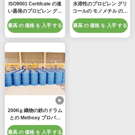
ISO9001 Certifcate の速
水溶性のプロピレン グリ
い蒸発のプロピレン グリ
コールの モノメチル のエ
コールのメチルのエーテ
ーテルのアセテート PMA
最高 の 価格 を 入手 する
ルのアセテート
最高 の 価格 を 入手 する
の融点 -87 の ºc
200Kg 織物の鉄のドラム
との Methoxy プロパノ
ールのアセテート Cas 第
最高 の 価格 を 入手 する
108-65-6