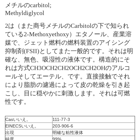
メチルのcarbitol;
Methyldiglycol
2は（また商号メチルのCarbitolの下で知られ
ている2-Methoxyethoxy）エタノール、産業溶
媒で、ジェット燃料の燃料装置のアイシング
抑制剤(FSII)としてまた一般的です。それは明
確な、無色、吸湿性の液体です。構造的にそ
れは方式CH3OCH2CH2OCH2CH2OHのアルコ
ールそしてエーテル、です。直接接触でそれ
により脂肪の濾過によって皮の乾燥を引き起
こし、目に穏やかに刺激します。それは可燃
性です。
Casいいえ。
111-77-3
EINECSいいえ。
203-906-6
出現
明確な粘性液体
純度
99%