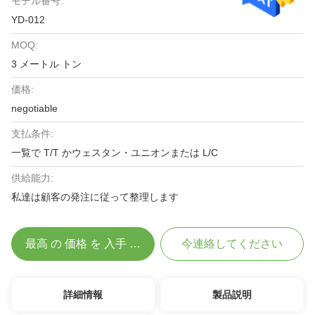
モデル番号:
YD-012
MOQ:
3 メートル トン
価格:
negotiable
支払条件:
一覧で T/T かウェスタン・ユニオンまたは L/C
供給能力:
私達は顧客の発注に従って整理します
最高 の 価格 を 入手 する
今連絡してください
詳細情報
製品説明