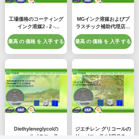
工場価格のコーティング
MGインク溶媒およびプ
インク溶媒2 - 2 -
ラスチック補助代理店メ
Methoxyethoxyのエタノ
チルのCellosolve Cas
最高 の 価格 を 入手 する
ールCas第111-77-3
最高 の 価格 を 入手 する
109-86-4無し
Diethyleneglycolの
ジエチレン グリコールの
monomethylのエーテル
HexylエーテルMDGの印