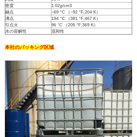
密度
1.02g/cm3
融点
−69 °C （−92 °F;204 K）
沸点
194 °C （381 °F;467 K）
引点火
96 °C （205 °F;369 K）
水の容解性
混和性
本社のパッキング区域