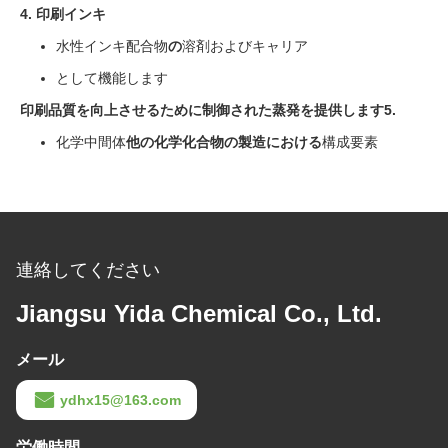
4.
印刷インキ
水性インキ配合物
の
溶剤およびキャリア
として機能します
印刷品質を向上させるために制御された蒸発を提供します
5.
化学中間体
他の化学化合物の製造における
構成要素
連絡してください
Jiangsu Yida Chemical Co., Ltd.
メール
ydhx15@163.com
労働時間