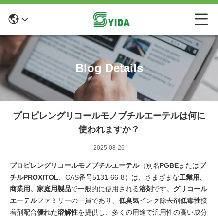
Blog Details
プロピレングリコールモノブチルエーテルは何に
使われますか？
2025-08-26
プロピレングリコールモノブチルエーテル
（別名
PGBE
または
ブ
チルPROXITOL
、CAS番号5131-66-8）は、さまざまな
工業用、
商業用、家庭用製品
で一般的に使用される
溶剤
です。
グリコール
エーテル
ファミリーの一員であり、
低臭気
インク除去剤
低毒性
接
着剤配合
優れた溶解性
を提供し、多くの用途で汎用性の高い成分