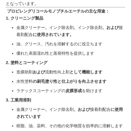
となっています。
プロピレングリコールモノブチルエーテルの主な用途：
1.
クリーニング製品
金属クリーナー
、
インク除去剤
、
インク除去剤
、および
接
着剤配合
に使用されています。
油、グリース、汚れを溶解するのに役立ちます
優れた表面濡れ性と蒸発特性を提供します
2.
塗料とコーティング
造膜助剤
および
流動性向上剤
として機能します
水性塗料
の刷毛塗り性と仕上がりを向上させます
ラテックスコーティングの
皮膜形成
を助けます
3.
工業用溶剤
金属クリーナー
、
インク除去剤
、および
接着剤配合
に使用
されています
樹脂、油、染料、その他の化学物質を効率的に溶解します