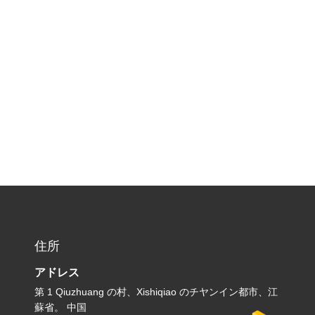
住所
アドレス
第 1 Qiuzhuang の村、Xishiqiao のチヤンイン都市、江
蘇省。 中国