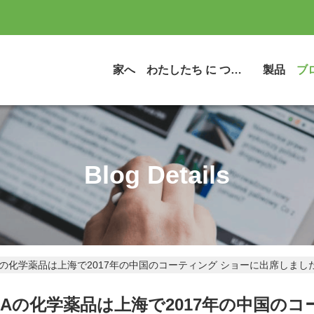
家へ
わたしたち に つい て
製品
ブ
Blog Details
YIDAの化学薬品は上海で2017年の中国のコーティング ショーに出席しまし
、YIDAの化学薬品は上海で2017年の中国