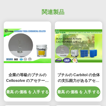
関連製品
企業の等級のブチルの
ブチルの Carbitol の合体
Cellosolve のアセテート
の支払能力があるアセテ
限られた水容解性 Cas
ート Cas 優秀なフィルム
最高 の 価格 を 入手 する
112-07-2 無し
の形成との 124-17-4 無し
最高 の 価格 を 入手 する