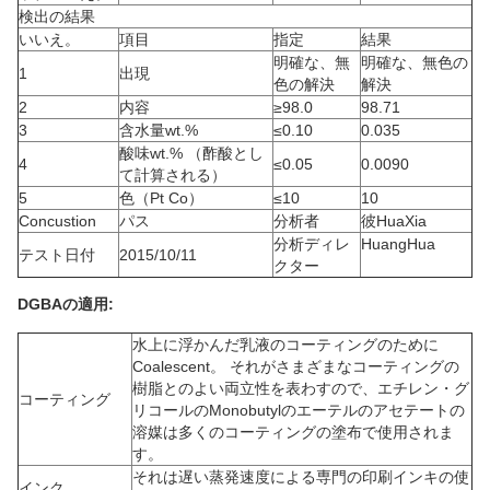
検出の結果
いいえ。
項目
指定
結果
明確な、無
明確な、無色の
1
出現
色の解決
解決
2
内容
≥98.0
98.71
3
含水量wt.%
≤0.10
0.035
酸味wt.% （酢酸とし
4
≤0.05
0.0090
て計算される）
5
色（Pt Co）
≤10
10
Concustion
パス
分析者
彼HuaXia
分析ディレ
HuangHua
テスト日付
2015/10/11
クター
DGBAの
適用:
水上に浮かんだ乳液のコーティングのために
Coalescent。 それがさまざまなコーティングの
樹脂とのよい両立性を表わすので、エチレン・グ
コーティング
リコールのMonobutylのエーテルのアセテートの
溶媒は多くのコーティングの塗布で使用されま
す。
それは遅い蒸発速度による専門の印刷インキの使
インク