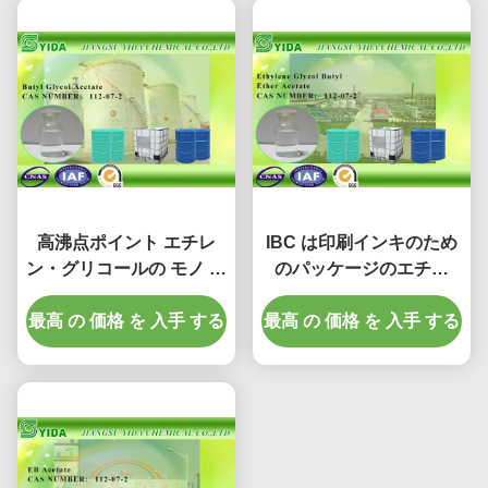
高沸点ポイント エチレ
IBC は印刷インキのため
ン・グリコールの モノ の
のパッケージのエチレ
エーテルのアセテート/ブ
ン・グリコールのブチル
最高 の 価格 を 入手 する
チルのグリコールのアセ
最高 の 価格 を 入手 する
のエーテルのアセテート
テート
の溶媒をドラムをたたき
ます