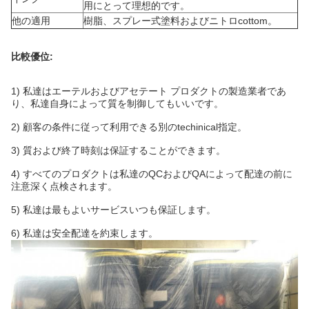
用にとって理想的です。
他の適用
樹脂、スプレー式塗料およびニトロcottom。
比較優位:
1)
私達はエーテルおよびアセテート プロダクトの製造業者であ
り、私達自身によって質を制御してもいいです。
2)
顧客の条件に従って利用できる別のtechinical指定。
3)
質および終了時刻は保証することができます。
4)
すべてのプロダクトは私達のQCおよびQAによって配達の前に
注意深く点検されます。
5)
私達は最もよいサービスいつも保証します。
6)
私達は安全配達を約束します。