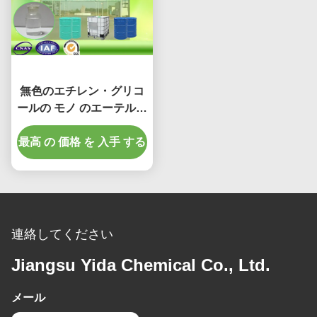
無色のエチレン・グリコ
ールの モノ のエーテルの
アセテート、EB のアセ
最高 の 価格 を 入手 する
テートに塗る水上に浮か
んだ乳液
連絡してください
Jiangsu Yida Chemical Co., Ltd.
メール